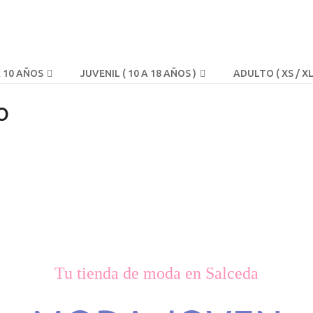
A 10 AÑOS
JUVENIL ( 10 A 18 AÑOS )
ADULTO ( XS / XL
o
Tu tienda de moda en Salceda