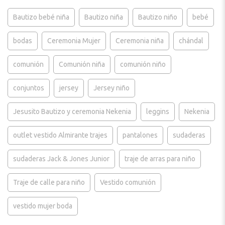
Bautizo bebé niña
Bautizo niña
Bautizo niño
bebé
bodas
Ceremonia Mujer
Ceremonia niña
chándal
comunión
Comunión niña
comunión niño
conjuntos
jersey
Jersey niño
Jesusito Bautizo y ceremonia Nekenia
leggins
Nekenia
outlet vestido Almirante trajes
pantalones
sudaderas
sudaderas Jack & Jones Junior
traje de arras para niño
Traje de calle para niño
Vestido comunión
vestido mujer boda