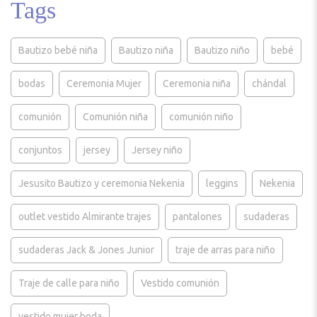
Tags
Bautizo bebé niña
Bautizo niña
Bautizo niño
bebé
bodas
Ceremonia Mujer
Ceremonia niña
chándal
comunión
Comunión niña
comunión niño
conjuntos
jersey
Jersey niño
Jesusito Bautizo y ceremonia Nekenia
leggins
Nekenia
outlet vestido Almirante trajes
pantalones
sudaderas
sudaderas Jack & Jones Junior
traje de arras para niño
Traje de calle para niño
Vestido comunión
vestido mujer boda