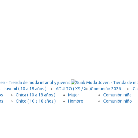
s
Juvenil ( 10 a 18 años )
ADULTO ( XS / XL )
Comunión 2026
.
Ca
os
Chica ( 10 a 18 años )
Mujer
Comunión niña
os
Chico ( 10 a 18 años )
Hombre
Comunión niño