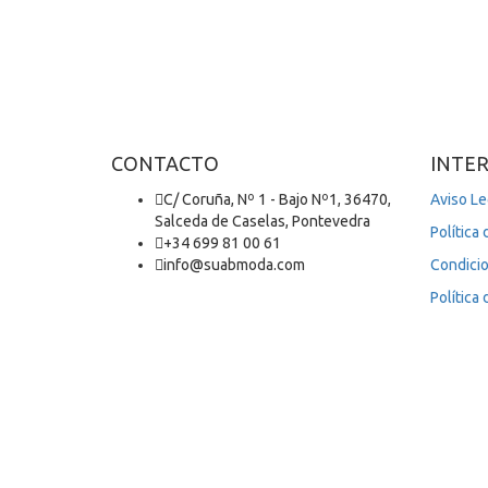
CONTACTO
INTE
C/ Coruña, Nº 1 - Bajo Nº1, 36470,
Aviso Le
Salceda de Caselas, Pontevedra
Política 
+34 699 81 00 61
info@suabmoda.com
Condici
Política